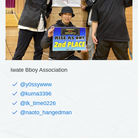
Iwate Bboy Association
@y0ssywww
@kuma3396
@tk_time0226
@naoto_hangedman