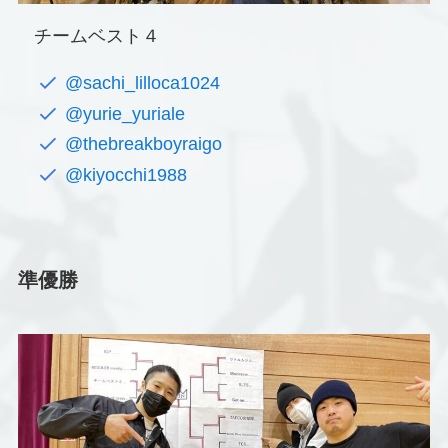
チームベスト４
@sachi_lilloca1024
@yurie_yuriale
@thebreakboyraigo
@kiyocchi1988
準優勝