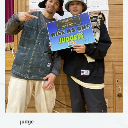
― judge ―