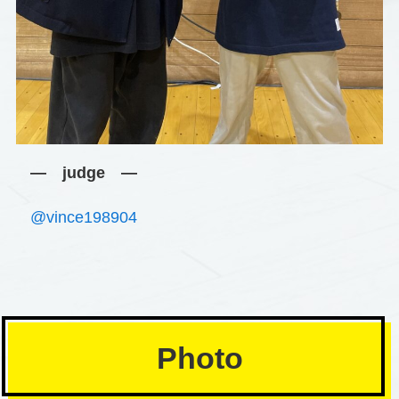
― judge ―
@vince198904
Photo