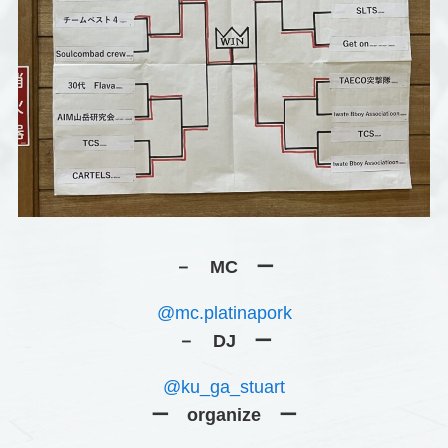
－ MC ー
@mc.platinapork
－ DJ ー
@ku_ga_stuart
ー organize ー