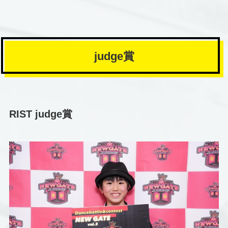
judge賞
RIST judge賞