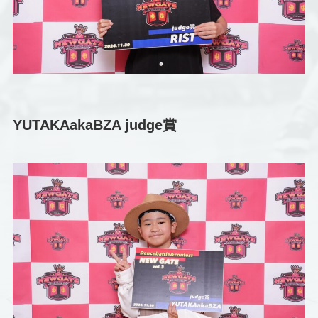
YUTAKAakaBZA judge賞